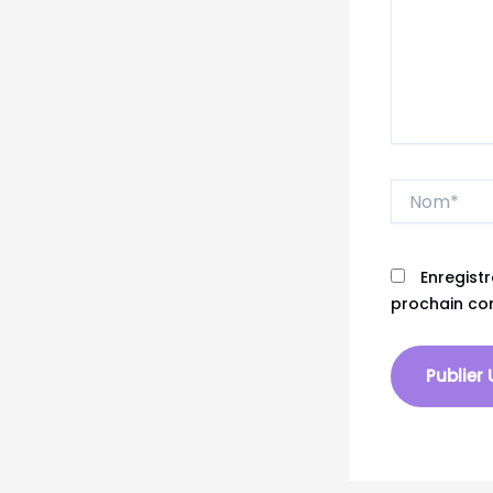
Nom*
Enregist
prochain co