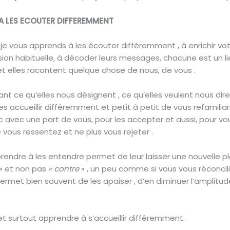
A LES ECOUTER DIFFEREMMENT
 je vous apprends à les écouter différemment , à enrichir vo
on habituelle, à décoder leurs messages, chacune est un l
et elles racontent quelque chose de nous, de vous .
t ce qu’elles nous désignent , ce qu’elles veulent nous dir
s accueillir différemment et petit à petit de vous refamiliar
c avec une part de vous, pour les accepter et aussi, pour vou
vous ressentez et ne plus vous rejeter .
prendre à les entendre permet de leur laisser une nouvelle p
» et non pas
« contre
« , un peu comme si vous vous réconcil
 permet bien souvent de les apaiser , d’en diminuer l’amplitud
et surtout apprendre à s’accueillir différemment .