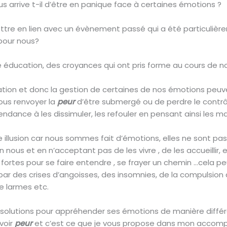
s arrive t-il d’être en panique face à certaines émotions ?
ttre en lien avec un évènement passé qui a été particulièr
pour nous?
 éducation, des croyances qui ont pris forme au cours de no
ation et donc la gestion de certaines de nos émotions peuv
 nous renvoyer la
peur
d’être submergé ou de perdre le contrô
tendance à les dissimuler, les refouler en pensant ainsi les mai
une illusion car nous sommes fait d’émotions, elles ne sont pa
 nous et en n’acceptant pas de les vivre , de les accueillir, e
 fortes pour se faire entendre , se frayer un chemin …cela p
ar des crises d’angoisses, des insomnies, de la compulsion 
e larmes etc.
es solutions pour appréhender ses émotions de manière diffé
voir
peur
et c’est ce que je vous propose dans mon acco