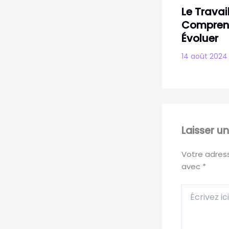
Le Travail
Comprend
Évoluer
14 août 202
Laisser 
Votre adress
avec
*
Écrivez
ici…