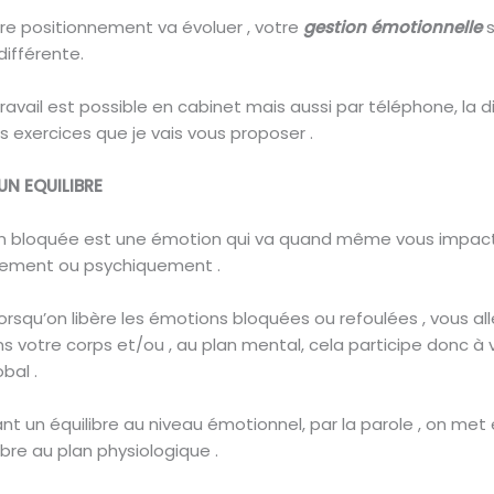
 positionnement va évoluer , votre
gestion émotionnelle
s
ifférente.
travail est possible en cabinet mais aussi par téléphone, la 
s exercices que je vais vous proposer .
UN EQUILIBRE
n bloquée est une émotion qui va quand même vous impac
uement ou psychiquement .
rsqu’on libère les émotions bloquées ou refoulées , vous all
ns votre corps et/ou , au plan mental, cela participe donc à 
bal .
ant un équilibre au niveau émotionnel, par la parole , on met
ibre au plan physiologique .