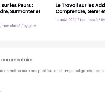
 sur les Peurs :
Le Travail sur les Add
re, Surmonter et
Comprendre, Gérer et
14 août 2024
/
Non classé
/ B
4
/
Non classé
/ By
grim
un commentaire
e e-mail ne sera pas publiée.
Les champs obligatoires sont