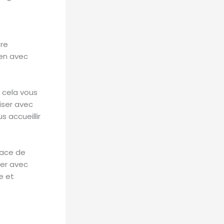
tre
ien avec
e cela vous
iser avec
s accueillir
lace de
ier avec
e et