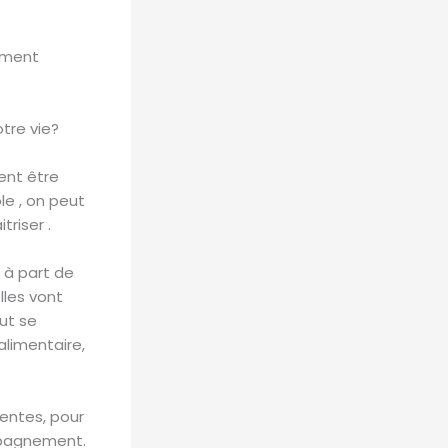
ement
tre vie?
ent être
le , on peut
triser .
s à part de
lles vont
eut se
alimentaire,
rentes, pour
mpagnement.