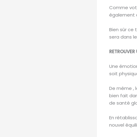
Comme votre
également d
Bien sûr ce 
sera dans le
RETROUVER 
Une émotio
soit physiq
De même , lo
bien fait da
de santé glo
En rétabliss
nouvel équil