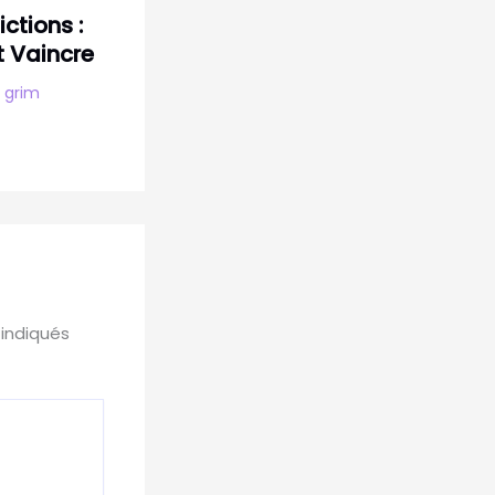
ictions :
 Vaincre
y
grim
 indiqués