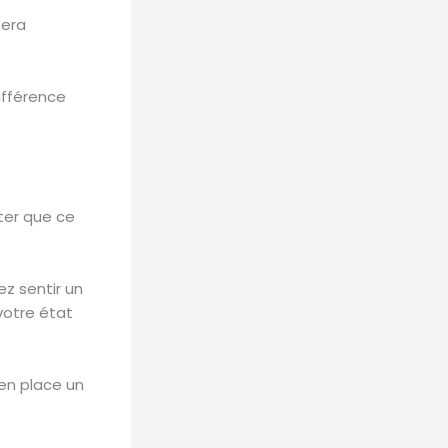
era
différence
ter que ce
ez sentir un
votre état
 en place un