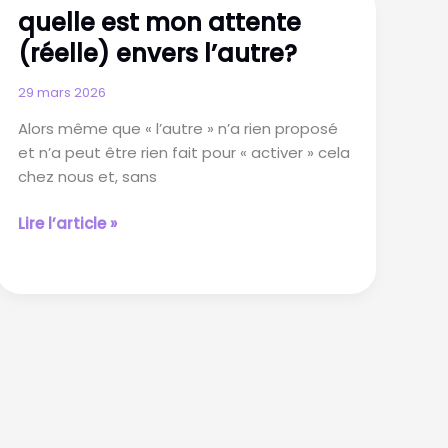
quelle est mon attente
alerter
(réelle) envers l’autre?
29 mars 2026
Alors même que « l’autre » n’a rien proposé
et n’a peut être rien fait pour « activer » cela
chez nous et, sans
quelle
Lire l’article »
est
mon
attente
(réelle)
envers
l’autre?