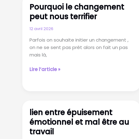
technique
Pourquoi le changement
de
peut nous terrifier
manipulation
12 avril 2026
Parfois on souhaite initier un changement ,
on ne se sent pas prêt alors on fait un pas
mais là,
Pourquoi
Lire l’article »
le
changement
peut
nous
terrifier
lien entre épuisement
émotionnel et mal être au
travail