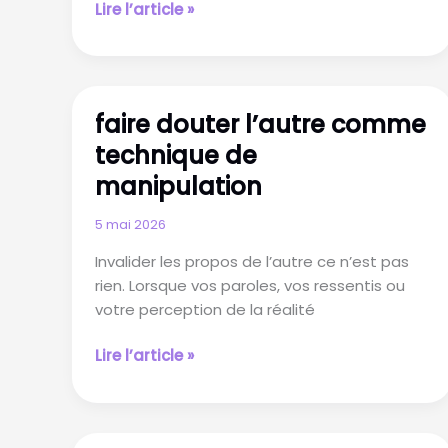
Accepter
Lire l’article »
de
voir
la
manipulation
faire douter l’autre comme
c’est
technique de
dire
non
manipulation
à
l’abus
5 mai 2026
Invalider les propos de l’autre ce n’est pas
rien. Lorsque vos paroles, vos ressentis ou
votre perception de la réalité
faire
Lire l’article »
douter
l’autre
comme