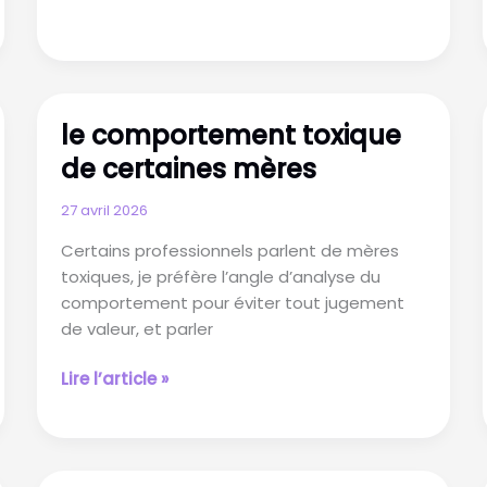
sont
des
miroirs
le comportement toxique
de certaines mères
27 avril 2026
Certains professionnels parlent de mères
toxiques, je préfère l’angle d’analyse du
comportement pour éviter tout jugement
de valeur, et parler
le
Lire l’article »
comportement
toxique
de
certaines