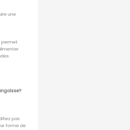
uire une
te permet
alimenter
udes.
angoisse?
difiez pas
 une forme de