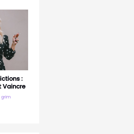
ictions :
 Vaincre
y
grim