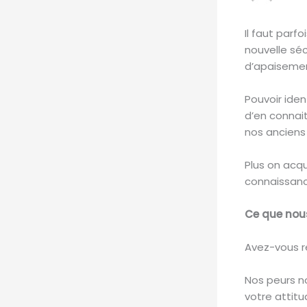
Il faut parf
nouvelle séc
d’apaisemen
Pouvoir iden
d’en connait
nos anciens
Plus on acqu
connaissance
Ce que nous
Avez-vous r
Nos peurs no
votre attitu