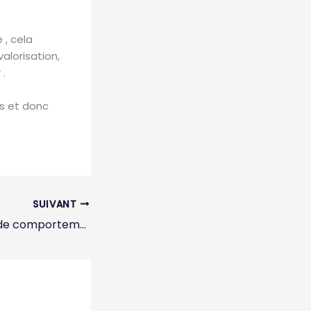
, cela
alorisation,
 .
es et donc
SUIVANT
La reproduction de comportements toxiques de nos parents