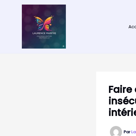
Aller
au
contenu
Acc
Faire
inséc
intér
Par
La